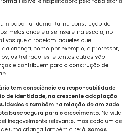
forma flexível e respeitadora pela faixa etária
.
 um papel fundamental na construção da
os meios onde ela se insere, na escola, no
icativos que a rodeiam, aqueles que
da criança, como por exemplo, o professor,
rios, os treinadores, e tantos outros são
ianças e contribuem para a construção de
de.
rio tem consciência da responsabilidade
ão de identidade, na crescente adaptação
ficuldades e também na relação de amizade
esta base segura para o crescimento.
Na vida
pel inegavelmente relevante, mas cada um de
a de uma criança também o terá.
Somos