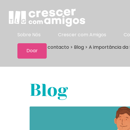
Sobre Nós
Crescer com Amigos
Co
Manter contacto
>
Blog
>
A importância da 
Doar
Blog