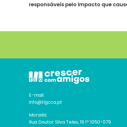
responsáveis pelo impacto que caus
E-mail:
info@tlgcca.pt
Morada:
Rua Doutor Silva Teles, 16 1º 1050-079