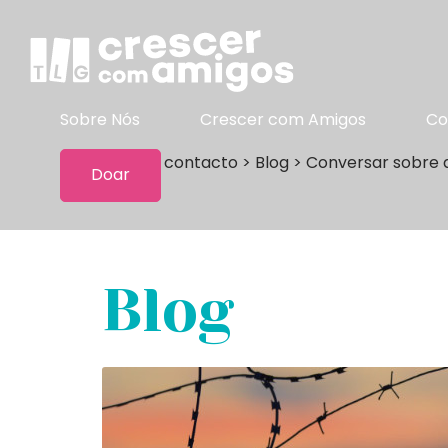
Sobre Nós
Crescer com Amigos
Co
Manter contacto
>
Blog
>
Conversar sobre 
Doar
Blog