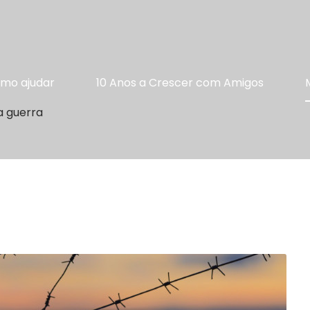
mo ajudar
10 Anos a Crescer com Amigos
a guerra