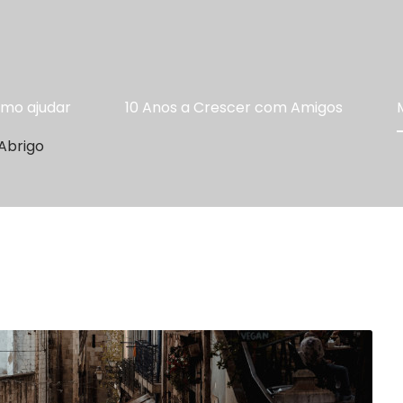
mo ajudar
10 Anos a Crescer com Amigos
Abrigo