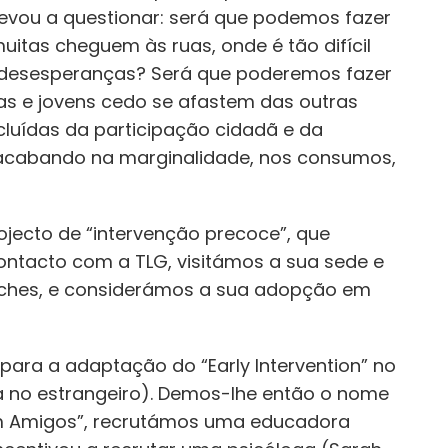
levou a questionar: será que podemos fazer
uitas cheguem às ruas, onde é tão difícil
, desesperanças? Será que poderemos fazer
ças e jovens cedo se afastem das outras
luídas da participação cidadã e da
 acabando na marginalidade, nos consumos,
ojecto de “intervenção precoce”, que
ontacto com a TLG, visitámos a sua sede e
ches, e considerámos a sua adopção em
 para a adaptação do “Early Intervention” no
ia no estrangeiro). Demos-lhe então o nome
om Amigos”, recrutámos uma educadora