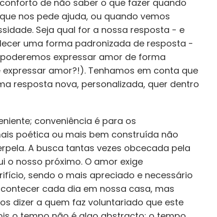
conforto de não saber o que fazer quando
que nos pede ajuda, ou quando vemos
idade. Seja qual for a nossa resposta - e
lecer uma forma padronizada de resposta -
poderemos expressar amor de forma
e expressar amor?!). Tenhamos em conta que
a resposta nova, personalizada, quer dentro
niente; conveniência é para os
ais poética ou mais bem construída não
erpela. A busca tantas vezes obcecada pela
ui o nosso próximo. O amor exige
rifício, sendo o mais apreciado e necessário
acontecer cada dia em nossa casa, mas
 dizer a quem faz voluntariado que este
s o tempo não é algo abstracto: o tempo